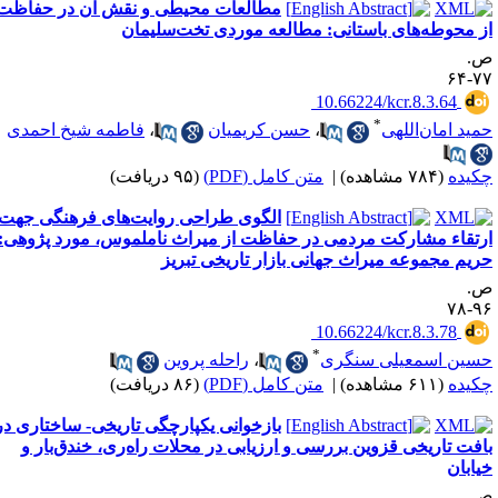
مطالعات محیطی و نقش آن در حفاظت
ز محوطه‌های باستانی: مطالعه موردی تخت‌سلیمان
.
۷۷-
‎ ‌10.66224/kcr.8.3.64
*
مید امان‌اللهی
،
حسن کریمیان
،
فاطمه شیخ احمدی
کیده
(۷۸۴ مشاهده)
|
متن کامل (PDF)
(۹۵ دریافت)
الگوی طراحی روایت‌های فرهنگی جهت
رتقاء مشارکت مردمی در حفاظت از میراث ناملموس، مورد پژوهی:
ریم مجموعه میراث جهانی بازار تاریخی تبریز
.
۹۶-
‎ ‌10.66224/kcr.8.3.78
*
سین اسمعیلی سنگری
،
راحله پروین
کیده
(۶۱۱ مشاهده)
|
متن کامل (PDF)
(۸۶ دریافت)
بازخوانی یکپارچگی تاریخی- ساختاری در
افت تاریخی قزوین بررسی و ارزیابی در محلات راه‌ری، خندق‌بار و
یابان
.