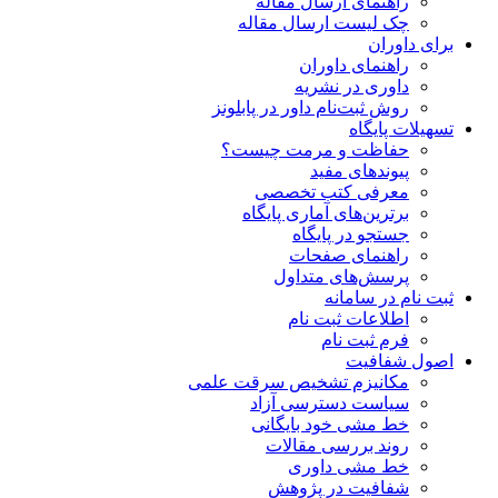
راهنمای ارسال مقاله
چک لیست ارسال مقاله
برای داوران
راهنمای داوران
داوری در نشریه
روش ثبت‌نام داور در پابلونز
تسهیلات پایگاه
حفاظت و مرمت چیست؟
پیوند‌های مفید
معرفی کتب تخصصی
برترین‌های آماری پایگاه
جستجو در پایگاه
راهنمای صفحات
پرسش‌های متداول
ثبت نام در سامانه
اطلاعات ثبت نام
فرم ثبت نام
اصول شفافیت
ﻣﮑﺎﻧﯿﺰم ﺗﺸﺨﯿﺺ ﺳﺮﻗﺖ ﻋﻠﻤﯽ
سیاست دسترسی آزاد
خط مشی خود بایگانی
روند بررسی مقالات
خط مشی داوری
شفافیت در پژوهش