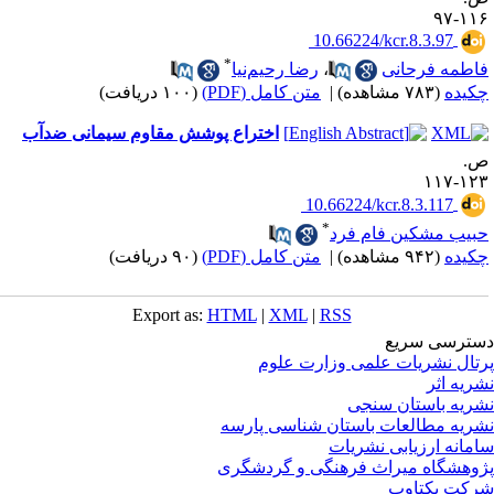
۱۱۶-
‎ ‌10.66224/kcr.8.3.97
*
اطمه فرحانی
،
رضا رحیم‌نیا
کیده
(۷۸۳ مشاهده)
|
متن کامل (PDF)
(۱۰۰ دریافت)
اختراع پوشش مقاوم سیمانی ضدآب
.
۱۲۳-۱
‎ ‌10.66224/kcr.8.3.117
*
بیب مشکین فام فرد
کیده
(۹۴۲ مشاهده)
|
متن کامل (PDF)
(۹۰ دریافت)
Export as:
HTML
|
XML
|
RSS
ترسی سریع
تال نشریات علمی وزارت علوم
ریه اثر
ریه باستان سنجی
ریه مطالعات باستان شناسی پارسه
مانه ارزیابی نشریات
وهشگاه میراث فرهنگی و گردشگری
کت یکتاوب