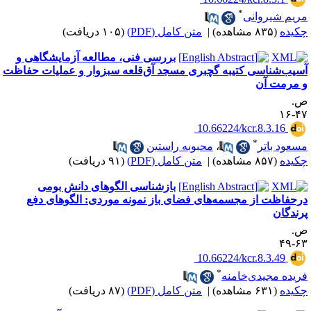
*
ریم شیروانی
کیده
(۸۳۵ مشاهده)
|
متن کامل (PDF)
(۱۰۵ دریافت)
بررسی فنی، مطالعه آزمایشگاهی و
سیب‌شناسی کتیبه گچبری مسجد ‌آق‌قلعه سبزوار و عملیات حفاظت
 مرمت آن
.
۴۷-
‎ ‌10.66224/kcr.8.3.16
*
سعود باتر
،
محبوبه راستین
کیده
(۸۵۷ مشاهده)
|
متن کامل (PDF)
(۹۱ دریافت)
بازشناسی الگوهای دانش بومی
رحفاظت از مجسمه‌های فضای باز نمونه موردی: الگوهای دفع
رندگان
.
۶۳-
‎ ‌10.66224/kcr.8.3.49
*
ریده مجیدی‌خامنه
کیده
(۶۳۱ مشاهده)
|
متن کامل (PDF)
(۸۷ دریافت)