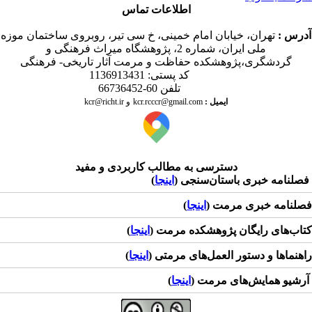
اطلاعات تماس
درس
:
تهران، خیابان امام خمینی، خ سی تیر، روبروی ساختمان موزه
ملی ایران، شماره 2، پژوهشگاه میراث فرهنگی و
گردشگری،پژوهشکده حفاظت و مرمت آثار تاریخی- فرهنگی
کد پستی: 1136913431
تلفن 60-66736452
ایمیل
:
kcr@richt.ir
kcr.rcccr@gmail.com
و
دسترسی به مطالب کاربردی و مفید
لنامه خبری باستان‌سنجی (
اینجا
)
لنامه خبری مرمت (
اینجا
)
اب‌های رایگان پژوهشکده مرمت (
اینجا
)
هنماها و دستور العمل‌های مرمتی (
اینجا
)
شیو همایش‌های مرمت (
اینجا
)