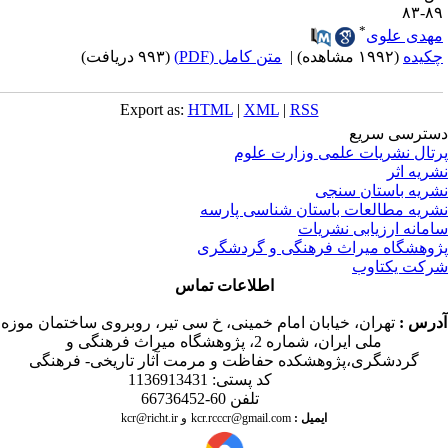
۸۹-
*
هدی علوی
کیده
(۱۹۹۲ مشاهده)
|
متن کامل (PDF)
(۹۹۳ دریافت)
Export as:
HTML
|
XML
|
RSS
ترسی سریع
تال نشریات علمی وزارت علوم
ریه اثر
ریه باستان سنجی
ریه مطالعات باستان شناسی پارسه
مانه ارزیابی نشریات
وهشگاه میراث فرهنگی و گردشگری
کت یکتاوب
اطلاعات تماس
درس
:
تهران، خیابان امام خمینی، خ سی تیر، روبروی ساختمان موزه
ملی ایران، شماره 2، پژوهشگاه میراث فرهنگی و
گردشگری،پژوهشکده حفاظت و مرمت آثار تاریخی- فرهنگی
کد پستی: 1136913431
تلفن 60-66736452
ایمیل
:
kcr@richt.ir
kcr.rcccr@gmail.com
و