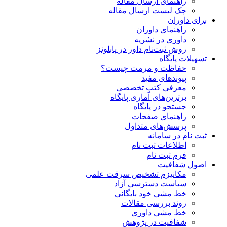
راهنمای ارسال مقاله
چک لیست ارسال مقاله
برای داوران
راهنمای داوران
داوری در نشریه
روش ثبت‌نام داور در پابلونز
تسهیلات پایگاه
حفاظت و مرمت چیست؟
پیوند‌های مفید
معرفی کتب تخصصی
برترین‌های آماری پایگاه
جستجو در پایگاه
راهنمای صفحات
پرسش‌های متداول
ثبت نام در سامانه
اطلاعات ثبت نام
فرم ثبت نام
اصول شفافیت
ﻣﮑﺎﻧﯿﺰم ﺗﺸﺨﯿﺺ ﺳﺮﻗﺖ ﻋﻠﻤﯽ
سیاست دسترسی آزاد
خط مشی خود بایگانی
روند بررسی مقالات
خط مشی داوری
شفافیت در پژوهش