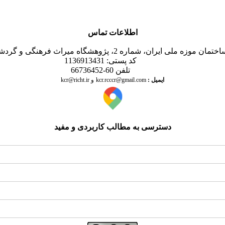
اطلاعات تماس
اث فرهنگی و گردشگری،پژوهشکده حفاظت و مرمت آثار تاریخی- فرهنگی
کد پستی: 1136913431
تلفن 60-66736452
ایمیل
:
kcr@richt.ir
kcr.rcccr@gmail.com
و
دسترسی به مطالب کاربردی و مفید