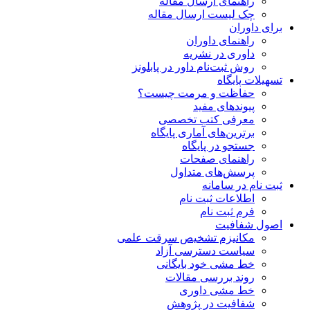
راهنمای ارسال مقاله
چک لیست ارسال مقاله
برای داوران
راهنمای داوران
داوری در نشریه
روش ثبت‌نام داور در پابلونز
تسهیلات پایگاه
حفاظت و مرمت چیست؟
پیوند‌های مفید
معرفی کتب تخصصی
برترین‌های آماری پایگاه
جستجو در پایگاه
راهنمای صفحات
پرسش‌های متداول
ثبت نام در سامانه
اطلاعات ثبت نام
فرم ثبت نام
اصول شفافیت
ﻣﮑﺎﻧﯿﺰم ﺗﺸﺨﯿﺺ ﺳﺮﻗﺖ ﻋﻠﻤﯽ
سیاست دسترسی آزاد
خط مشی خود بایگانی
روند بررسی مقالات
خط مشی داوری
شفافیت در پژوهش