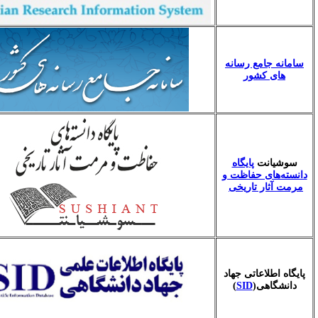
 جامع رسانه
ی کشور
انت
پایگاه
های حفاظت و
ثار تاریخی
اطلاعاتی جهاد
گاهی(
SID
)