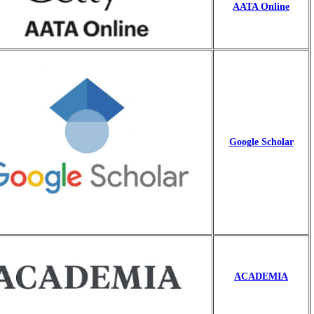
AATA Onl
Google Sc
ACADE