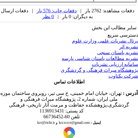
ده: 2762 بار |
دفعات چاپ: 576 بار
| دفعات ارسال
به دیگران: 0 بار |
0 نظر
الب این بخش
سریع
ریات علمی وزارت علوم
ستان سنجی
العات باستان شناسی پارسه
رزیابی نشریات
 میراث فرهنگی و گردشگری
تاوب
اطلاعات تماس
هران، خیابان امام خمینی، خ سی تیر، روبروی ساختمان موزه
ملی ایران، شماره 2، پژوهشگاه میراث فرهنگی و
گری،پژوهشکده حفاظت و مرمت آثار تاریخی- فرهنگی
کد پستی: 1136913431
تلفن 60-66736452
ایمیل
:
kcr@richt.ir
kcr.rcccr@gmail.com
و