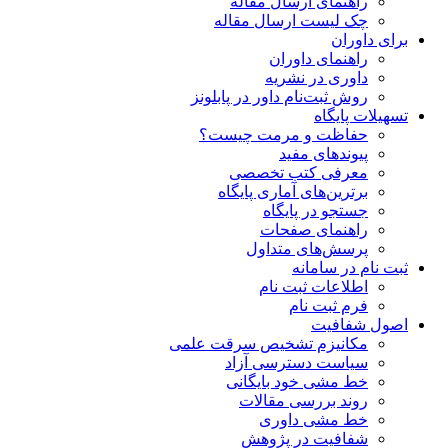
راهنمای ارسال مقاله
چک لیست ارسال مقاله
ی داوران
راهنمای داوران
داوری در نشریه
روش ثبت‌نام داور در پابلونز
یلات پایگاه
حفاظت و مرمت چیست؟
پیوند‌های مفید
معرفی کتب تخصصی
برترین‌های آماری پایگاه
جستجو در پایگاه
راهنمای صفحات
پرسش‌های متداول
 نام در سامانه
اطلاعات ثبت نام
فرم ثبت نام
ول شفافیت
ﻣﮑﺎﻧﯿﺰم ﺗﺸﺨﯿﺺ ﺳﺮﻗﺖ ﻋﻠﻤﯽ
سیاست دسترسی آزاد
خط مشی خود بایگانی
روند بررسی مقالات
خط مشی داوری
شفافیت در پژوهش