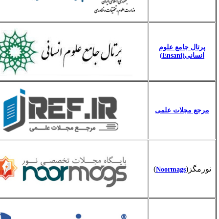
 جامع علوم
Ensa)
مجلات علمی
(
)
Noormags