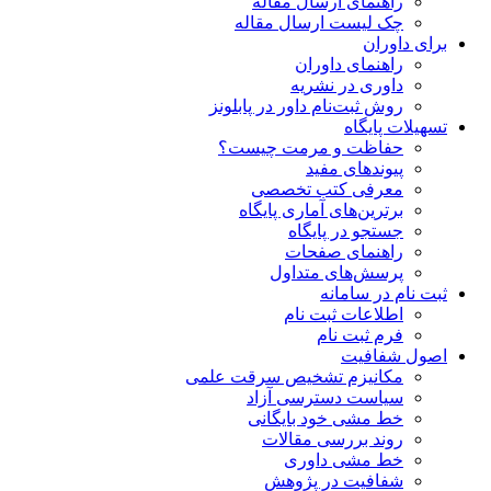
راهنمای ارسال مقاله
چک لیست ارسال مقاله
برای داوران
راهنمای داوران
داوری در نشریه
روش ثبت‌نام داور در پابلونز
تسهیلات پایگاه
حفاظت و مرمت چیست؟
پیوند‌های مفید
معرفی کتب تخصصی
برترین‌های آماری پایگاه
جستجو در پایگاه
راهنمای صفحات
پرسش‌های متداول
ثبت نام در سامانه
اطلاعات ثبت نام
فرم ثبت نام
اصول شفافیت
ﻣﮑﺎﻧﯿﺰم ﺗﺸﺨﯿﺺ ﺳﺮﻗﺖ ﻋﻠﻤﯽ
سیاست دسترسی آزاد
خط مشی خود بایگانی
روند بررسی مقالات
خط مشی داوری
شفافیت در پژوهش