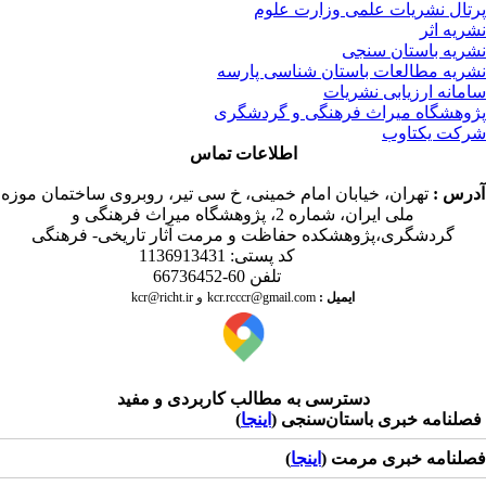
تال نشریات علمی وزارت علوم
ریه اثر
ریه باستان سنجی
ریه مطالعات باستان شناسی پارسه
مانه ارزیابی نشریات
وهشگاه میراث فرهنگی و گردشگری
کت یکتاوب
اطلاعات تماس
درس
:
تهران، خیابان امام خمینی، خ سی تیر، روبروی ساختمان موزه
ملی ایران، شماره 2، پژوهشگاه میراث فرهنگی و
گردشگری،پژوهشکده حفاظت و مرمت آثار تاریخی- فرهنگی
کد پستی: 1136913431
تلفن 60-66736452
ایمیل
:
kcr@richt.ir
kcr.rcccr@gmail.com
و
دسترسی به مطالب کاربردی و مفید
لنامه خبری باستان‌سنجی (
اینجا
)
لنامه خبری مرمت (
اینجا
)