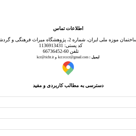
اطلاعات تماس
اث فرهنگی و گردشگری،پژوهشکده حفاظت و مرمت آثار تاریخی- فرهنگی
کد پستی: 1136913431
تلفن 60-66736452
ایمیل
:
kcr@richt.ir
kcr.rcccr@gmail.com
و
دسترسی به مطالب کاربردی و مفید