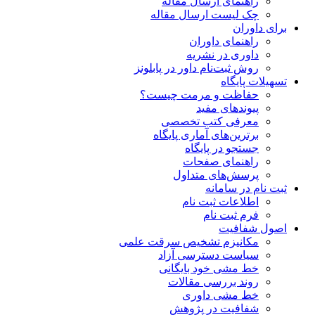
راهنمای ارسال مقاله
چک لیست ارسال مقاله
برای داوران
راهنمای داوران
داوری در نشریه
روش ثبت‌نام داور در پابلونز
تسهیلات پایگاه
حفاظت و مرمت چیست؟
پیوند‌های مفید
معرفی کتب تخصصی
برترین‌های آماری پایگاه
جستجو در پایگاه
راهنمای صفحات
پرسش‌های متداول
ثبت نام در سامانه
اطلاعات ثبت نام
فرم ثبت نام
اصول شفافیت
ﻣﮑﺎﻧﯿﺰم ﺗﺸﺨﯿﺺ ﺳﺮﻗﺖ ﻋﻠﻤﯽ
سیاست دسترسی آزاد
خط مشی خود بایگانی
روند بررسی مقالات
خط مشی داوری
شفافیت در پژوهش