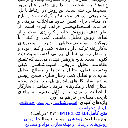
داده‌ها؛ به تشخیص و داوری دقیق علل بروز
آسیب‌ها پرداخته است. این روش در ارتباط با پل-
بند تاریخی ایزدخواست به‌کار گرفته شده و نتایج
آن مبنایی برای تعیین حدود مداخلات مرمتی و
اقدامات استحکام‌بخشی فراهم آورده است. از
نظر هدف، پژوهش حاضر کاربردی است و از
لحاظ روش تحلیل، ماهیتی کمی و کیفی با
رویکرد توصیفی-تحلیلی دارد. متغیرهای
به‌کاررفته ترکیبی از داده‌های کمی و کیفی بوده و
از منظر زمانی، شامل بررسی گذشته و وضعیت
کنونی است. نتایج پژوهش نشان می‌دهد که تلفیق
نظام‌مند تحلیل تاریخی، آسیب‌شناسی کیفی
وضعیت فعلی، تحلیل مالت‌ها و مصالح، تحلیل
سازه‌ای و تحلیل کمی رفتار سازه، ضمن روشن
ساختن سازوکارهای پایداری پل- بند ایزدخواست،
امکان اتخاذ راهکارهای مرمتی حداقلی، سازگار
با اصالت و توان بنا و قابل تعمیم به بناهای
تاریخی مشابه را فراهم می‌آورد.
واژه‌های کلیدی:
آسیب‌شناسی
،
مرمت
،
حفاظت
،
پل
،
ایزدخواست.
متن کامل
[PDF 3522 kb]
(۲۲۷ دریافت)
نوع مطالعه:
پژوهشي
| موضوع مقاله:
ارزیابی
روش‌های درمانی و بهینه‌سازی مواد و مصالح