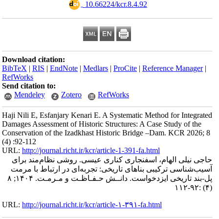
‎ 10.66224/kcr.8.4.92
Download citation:
BibTeX
|
RIS
|
EndNote
|
Medlars
|
ProCite
|
Reference Manager
|
RefWorks
Send citation to:
Mendeley
Zotero
RefWorks
Haji Nili E, Esfanjary Kenari E. A Systematic Method for Integrated
Damages Assessment of Historic Structures: A Case Study of the
Conservation of the Izadkhast Historic Bridge –Dam. KCR 2026; 8
(4) :92-112
URL:
http://journal.richt.ir/kcr/article-1-391-fa.html
حاجی نیلی الهام، اسفنجاری کناری عیسی. روشی نظام‌مند برای
آسیب‌شناسی ترکیبی بناهای تاریخی: تجربه‌ای در ارتباط با مرمت
پل-بند تاریخی ایزدخواست. دانــش حـفـاظـت و مـرمـت. ۱۴۰۴; ۸
(۴) :۹۲-۱۱۲
URL:
http://journal.richt.ir/kcr/article-۱-۳۹۱-fa.html