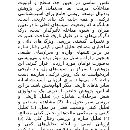
نقش اساسی در تعیین حد، سطح و اولویت
مداخلات مرمت ایفا می‌نماید، این پژوهش
به‌دنبال توسعه روشی جامع برای آسیب‌شناسی
ترکیبی و همه جانبه یک بنای تاریخی است.
همانگونه که وضعیت آسیب‌های فعلی بنا در تعیین
میزان و شیوه مداخله تأثیرگذار است، درک
دگرگونی‌های بنا در طول تاریخ، شناخت تعمیرات
و تغییرات گذشته، بررسی ویژگی‌های ذاتی و
ساختاری مصالح، تحلیل کمی و کیفی رفتار سازه
در برابر تنشهای وارده و بحران‌های طبیعی
همچون زلزله و سیل نیز مؤثر بوده و می‌بایستی
به‌صورت توامان مورد ارزیابی قرار گیرند. این
پژوهش با تمرکز بر آسیب‌های پل- بند تاریخی
ایزدخواست به یک روش ترکیبی سازنده دست
یافته که می‌تواند برای ارزیابی آسیب‌شناسانه
سایر بناهای تاریخی دیگر الهام‌بخش باشد. بر این
اساس، پژوهش حاضر با تعریف یک متدولوژی
شش مرحله‌ای، شامل: (1) تحلیل تاریخی و
بررسی سیر تحول بنا، (2) مشاهده مستقیم و
تحلیل کیفی وضعیت فعلی در محل، (3) تحلیل
کیفی و نیمه‌کمی مالت‌ها و تحلیل کیفی مصالح،
(4) تحلیل سازه و بررسی رفتار کلی بنا، (5)
ارزیابی ایمنی و انجام تحلیل‌های کمی و
آزمون‌های سازه‌ای و (6) قضاوت نهایی و ترکیب