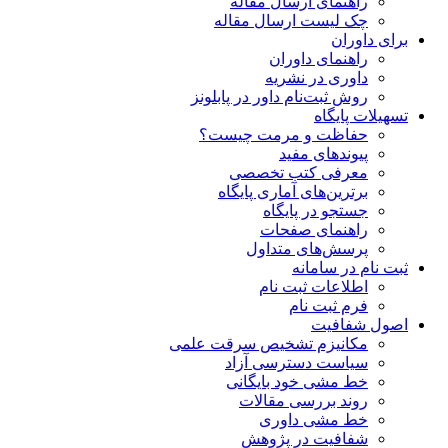
راهنمای ارسال مقاله
چک لیست ارسال مقاله
برای داوران
راهنمای داوران
داوری در نشریه
روش ثبت‌نام داور در پابلونز
تسهیلات پایگاه
حفاظت و مرمت چیست؟
پیوند‌های مفید
معرفی کتب تخصصی
برترین‌های آماری پایگاه
جستجو در پایگاه
راهنمای صفحات
پرسش‌های متداول
ثبت نام در سامانه
اطلاعات ثبت نام
فرم ثبت نام
اصول شفافیت
ﻣﮑﺎﻧﯿﺰم ﺗﺸﺨﯿﺺ ﺳﺮﻗﺖ ﻋﻠﻤﯽ
سیاست دسترسی آزاد
خط مشی خود بایگانی
روند بررسی مقالات
خط مشی داوری
شفافیت در پژوهش