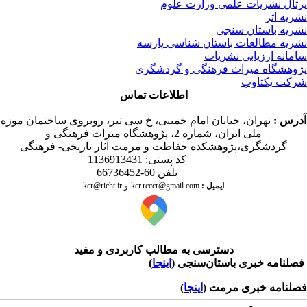
تال نشریات علمی وزارت علوم
ریه اثر
ریه باستان سنجی
ریه مطالعات باستان شناسی پارسه
مانه ارزیابی نشریات
وهشگاه میراث فرهنگی و گردشگری
کت یکتاوب
اطلاعات تماس
درس
:
تهران، خیابان امام خمینی، خ سی تیر، روبروی ساختمان موزه
ملی ایران، شماره 2، پژوهشگاه میراث فرهنگی و
گردشگری،پژوهشکده حفاظت و مرمت آثار تاریخی- فرهنگی
کد پستی: 1136913431
تلفن 60-66736452
ایمیل
:
kcr@richt.ir
kcr.rcccr@gmail.com
و
دسترسی به مطالب کاربردی و مفید
لنامه خبری باستان‌سنجی (
اینجا
)
لنامه خبری مرمت (
اینجا
)