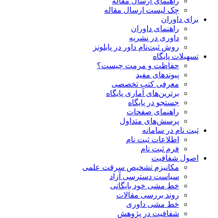
راهنمای ارسال مقاله
چک لیست ارسال مقاله
برای داوران
راهنمای داوران
داوری در نشریه
روش ثبت‌نام داور در پابلونز
تسهیلات پایگاه
حفاظت و مرمت چیست؟
پیوند‌های مفید
معرفی کتب تخصصی
برترین‌های آماری پایگاه
جستجو در پایگاه
راهنمای صفحات
پرسش‌های متداول
ثبت نام در سامانه
اطلاعات ثبت نام
فرم ثبت نام
اصول شفافیت
ﻣﮑﺎﻧﯿﺰم ﺗﺸﺨﯿﺺ ﺳﺮﻗﺖ ﻋﻠﻤﯽ
سیاست دسترسی آزاد
خط مشی خود بایگانی
روند بررسی مقالات
خط مشی داوری
شفافیت در پژوهش