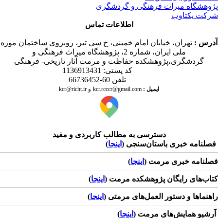
وهشگاه میراث فرهنگی و گردشگری
کت یکتاوب
اطلاعات تماس
درس
:
تهران، خیابان امام خمینی، خ سی تیر، روبروی ساختمان موزه
ملی ایران، شماره 2، پژوهشگاه میراث فرهنگی و
گردشگری،پژوهشکده حفاظت و مرمت آثار تاریخی- فرهنگی
کد پستی: 1136913431
تلفن 60-66736452
ایمیل
:
kcr@richt.ir
kcr.rcccr@gmail.com
و
دسترسی به مطالب کاربردی و مفید
لنامه خبری باستان‌سنجی (
اینجا
)
لنامه خبری مرمت (
اینجا
)
اب‌های رایگان پژوهشکده مرمت (
اینجا
)
هنماها و دستور العمل‌های مرمتی (
اینجا
)
شیو همایش‌های مرمت (
اینجا
)