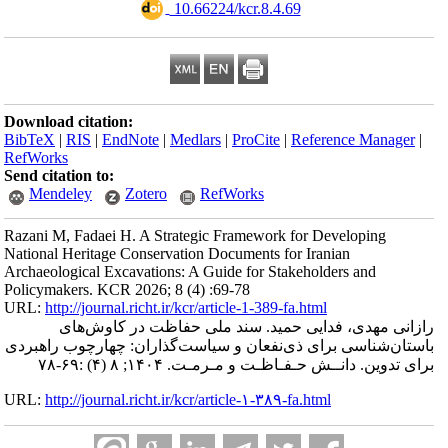
‎ 10.66224/kcr.8.4.69
Download citation:
BibTeX
|
RIS
|
EndNote
|
Medlars
|
ProCite
|
Reference Manager
|
RefWorks
Send citation to:
Mendeley
Zotero
RefWorks
Razani M, Fadaei H. A Strategic Framework for Developing
National Heritage Conservation Documents for Iranian
Archaeological Excavations: A Guide for Stakeholders and
Policymakers. KCR 2026; 8 (4) :69-78
URL:
http://journal.richt.ir/kcr/article-1-389-fa.html
رازانی مهدی، فدایی حمید. سند ملی حفاظت در کاوش‌های
باستان‌شناسی برای ذی‌نفعان و سیاست‌گذاران: چهارچوب راهبردی
برای تدوین. دانــش حـفـاظـت و مـرمـت. ۱۴۰۴; ۸ (۴) :۶۹-۷۸
URL:
http://journal.richt.ir/kcr/article-۱-۳۸۹-fa.html